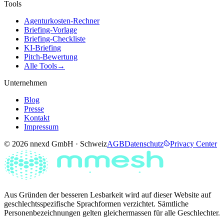
Tools
Agenturkosten-Rechner
Briefing-Vorlage
Briefing-Checkliste
KI-Briefing
Pitch-Bewertung
Alle Tools
→
Unternehmen
Blog
Presse
Kontakt
Impressum
© 2026 nnexd GmbH · Schweiz
AGB
Datenschutz
Privacy Center
Aus Gründen der besseren Lesbarkeit wird auf dieser Website auf
geschlechtsspezifische Sprachformen verzichtet. Sämtliche
Personenbezeichnungen gelten gleichermassen für alle Geschlechter.