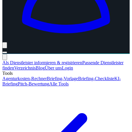
Als Dienstleister informieren & registrieren
Passende Dienstleister
finden
Verzeichnis
Blog
Über uns
Login
Tools
Agenturkosten-Rechner
Briefing-Vorlage
Briefing-Checkliste
KI-
Briefing
Pitch-Bewertung
Alle Tools