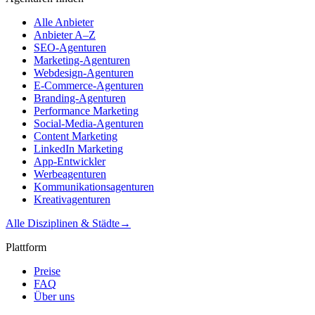
Alle Anbieter
Anbieter A–Z
SEO-Agenturen
Marketing-Agenturen
Webdesign-Agenturen
E-Commerce-Agenturen
Branding-Agenturen
Performance Marketing
Social-Media-Agenturen
Content Marketing
LinkedIn Marketing
App-Entwickler
Werbeagenturen
Kommunikationsagenturen
Kreativagenturen
Alle Disziplinen & Städte
→
Plattform
Preise
FAQ
Über uns