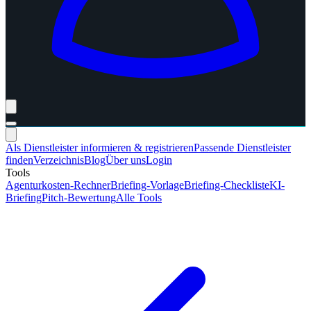
Als Dienstleister informieren & registrieren
Passende Dienstleister
finden
Verzeichnis
Blog
Über uns
Login
Tools
Agenturkosten-Rechner
Briefing-Vorlage
Briefing-Checkliste
KI-
Briefing
Pitch-Bewertung
Alle Tools