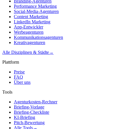
Branding-Agenturen
Performance Marketing
Social-Media-Agenturen
Content Marketing
LinkedIn Marketing
App-Entwickler
Werbeagenturen
Kommunikationsagenturen
Kreativagenturen
Alle Disziplinen & Städte
→
Plattform
Preise
FAQ
Über uns
Tools
Agenturkosten-Rechner
Briefing-Vorlage
Briefing-Checkliste
KI-Briefing
Pitch-Bewertung
Alle Tools
→