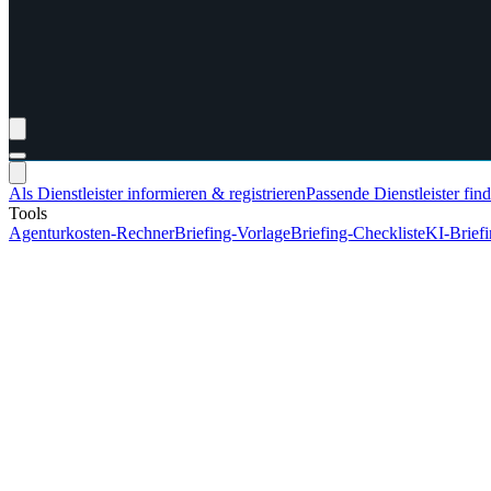
Als Dienstleister informieren & registrieren
Passende Dienstleister fin
Tools
Agenturkosten-Rechner
Briefing-Vorlage
Briefing-Checkliste
KI-Brief