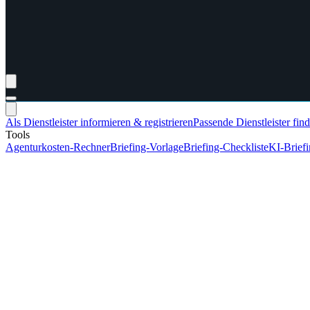
Als Dienstleister informieren & registrieren
Passende Dienstleister fin
Tools
Agenturkosten-Rechner
Briefing-Vorlage
Briefing-Checkliste
KI-Brief