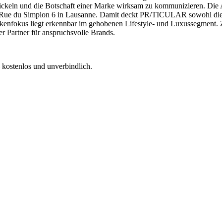
keln und die Botschaft einer Marke wirksam zu kommunizieren. Die Ag
er Rue du Simplon 6 in Lausanne. Damit deckt PR/TICULAR sowohl die
 Markenfokus liegt erkennbar im gehobenen Lifestyle- und Luxussegme
r Partner für anspruchsvolle Brands.
 kostenlos und unverbindlich.