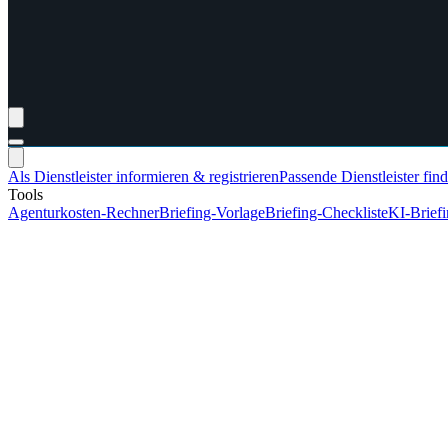
Als Dienstleister informieren & registrieren
Passende Dienstleister fin
Tools
Agenturkosten-Rechner
Briefing-Vorlage
Briefing-Checkliste
KI-Brief