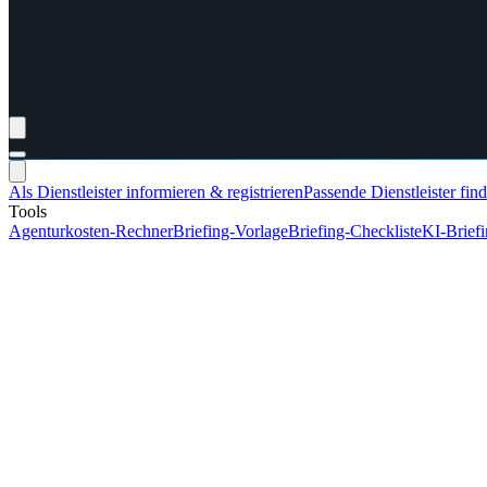
Als Dienstleister informieren & registrieren
Passende Dienstleister fin
Tools
Agenturkosten-Rechner
Briefing-Vorlage
Briefing-Checkliste
KI-Brief