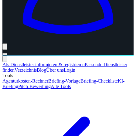
Als Dienstleister informieren & registrieren
Passende Dienstleister
finden
Verzeichnis
Blog
Über uns
Login
Tools
Agenturkosten-Rechner
Briefing-Vorlage
Briefing-Checkliste
KI-
Briefing
Pitch-Bewertung
Alle Tools