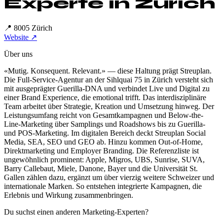
Experte in
Zürich
📍
8005 Zürich
Website ↗
Über uns
«Mutig. Konsequent. Relevant.» — diese Haltung prägt Streuplan.
Die Full-Service-Agentur an der Sihlquai 75 in Zürich versteht sich
mit ausgeprägter Guerilla-DNA und verbindet Live und Digital zu
einer Brand Experience, die emotional trifft. Das interdisziplinäre
Team arbeitet über Strategie, Kreation und Umsetzung hinweg. Der
Leistungsumfang reicht von Gesamtkampagnen und Below-the-
Line-Marketing über Samplings und Roadshows bis zu Guerilla-
und POS-Marketing. Im digitalen Bereich deckt Streuplan Social
Media, SEA, SEO und GEO ab. Hinzu kommen Out-of-Home,
Direktmarketing und Employer Branding. Die Referenzliste ist
ungewöhnlich prominent: Apple, Migros, UBS, Sunrise, SUVA,
Barry Callebaut, Miele, Danone, Bayer und die Universität St.
Gallen zählen dazu, ergänzt um über vierzig weitere Schweizer und
internationale Marken. So entstehen integrierte Kampagnen, die
Erlebnis und Wirkung zusammenbringen.
Du suchst einen anderen Marketing-Experten?