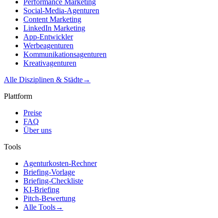
Performance Marketing
Social-Media-Agenturen
Content Marketing
LinkedIn Marketing
App-Entwickler
Werbeagenturen
Kommunikationsagenturen
Kreativagenturen
Alle Disziplinen & Städte
→
Plattform
Preise
FAQ
Über uns
Tools
Agenturkosten-Rechner
Briefing-Vorlage
Briefing-Checkliste
KI-Briefing
Pitch-Bewertung
Alle Tools
→