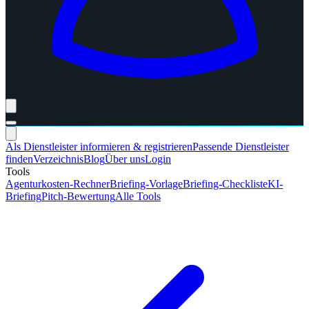
Als Dienstleister informieren & registrieren
Passende Dienstleister
finden
Verzeichnis
Blog
Über uns
Login
Tools
Agenturkosten-Rechner
Briefing-Vorlage
Briefing-Checkliste
KI-
Briefing
Pitch-Bewertung
Alle Tools