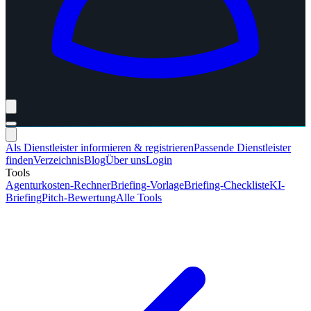
Als Dienstleister informieren & registrieren
Passende Dienstleister
finden
Verzeichnis
Blog
Über uns
Login
Tools
Agenturkosten-Rechner
Briefing-Vorlage
Briefing-Checkliste
KI-
Briefing
Pitch-Bewertung
Alle Tools