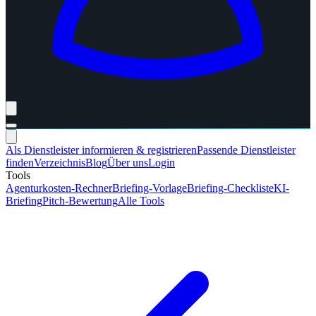
Als Dienstleister informieren & registrieren
Passende Dienstleister
finden
Verzeichnis
Blog
Über uns
Login
Tools
Agenturkosten-Rechner
Briefing-Vorlage
Briefing-Checkliste
KI-
Briefing
Pitch-Bewertung
Alle Tools