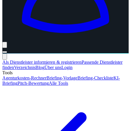
Als Dienstleister informieren & registrieren
Passende Dienstleister
finden
Verzeichnis
Blog
Über uns
Login
Tools
Agenturkosten-Rechner
Briefing-Vorlage
Briefing-Checkliste
KI-
Briefing
Pitch-Bewertung
Alle Tools