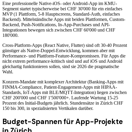
Eine professionelle Native-iOS- oder Android-App im KMU-
Segment startet typischerweise bei CHF 30'000 für ein einfaches
MVP (1 Plattform, 5-8 Hauptscreens, Standard-Auth, einfaches
Backend). Mittelständische Apps mit beiden Plattformen, Custom-
Backend, Push-Notifications, In-App-Purchases und API-
Integrationen bewegen sich zwischen CHF 60'000 und CHF
180'000.
Cross-Platform-Apps (React Native, Flutter) sind oft 30-40 Prozent
günstiger als Native-Doppel-Entwicklung, kommen aber mit
Performance- und Plattform-Feature-Kompromissen. Für Apps die
nicht extrem performance-kritisch sind und auf iOS und Android
gleichartig funktionieren sollen, sind sie 2026 die pragmatische
Wahl.
Konzern-Mandate mit komplexer Architektur (Banking-Apps mit
FINMA-Compliance, Patient-Engagement-Apps mit HIPAA-
Standards, IoT-Apps mit BLE/MQTT-Integration) liegen zwischen
CHF 200'000 und CHF 1'500'000+. Laufende Wartung 15-25
Prozent des Initial-Budgets jährlich. Stundensätze in Zürich CHF
150 bis 300, in spezialisierten Vertikalen darüber.
Budget-Spannen für App-Projekte
in Zürich