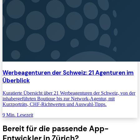
Werbeagenturen der Schweiz: 21 Agenturen im
Überblick
Kuratierte Übersicht über 21 Werbeagenturen der Schweiz, von der
inhabergeführten Boutique bis zur Network-Agentur, mit
Kurzporträts, CHF-Richtwerten und Auswahl-Tipps.
9
Min. Lesezeit
Bereit für die passende
App-
Entwickler
in Zürich
?