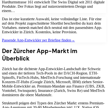
Hardturmstrasse 161 entwickelt The Swiss Digital seit 2011 digitale
Produkte. Der Fokus liegt auf nutzerzentriertem Design und
einem…
Das ist eine kuratierte Auswahl, keine vollständige Liste. Für eine
auf dein Projekt zugeschnittene Shortlist beschreibst du kurz dein
Vorhaben. mmesh matched dich neutral mit den passendsten
App-
Entwickler
in
Zürich
. Kostenlos, keine Provision.
Passende
App-Entwickler
per Briefing finden
→
Der Zürcher App-Markt im
Überblick
Zürich hat die dichteste App-Entwickler-Landschaft der Schweiz
und einen der tieferen Tech-Pools in der DACH-Region. ETH-
Spinoffs, FinTech-Hubs, MedTech-Forschung und internationale
Konzern-IT-Hubs (Google Zürich, Microsoft, IBM) ziehen Senior-
Mobile-Entwickler an. Premium-Mandate aus Finance (UBS, ZKB,
Vontobel, Swissquote), Insurance (Zurich, Swiss Re) und MedTech
dominieren die obere Marktstufe.
Strukturell prägen drei Typen den Zürcher Markt: erstens Premium-
App-Agenturen mit 20-80 Mitarbeitenden inkl. UX, Native iOS,