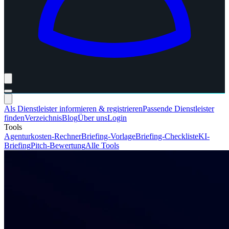
Als Dienstleister informieren & registrieren
Passende Dienstleister
finden
Verzeichnis
Blog
Über uns
Login
Tools
Agenturkosten-Rechner
Briefing-Vorlage
Briefing-Checkliste
KI-
Briefing
Pitch-Bewertung
Alle Tools