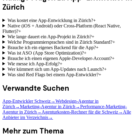
Zürich
Was kostet eine App-Entwicklung in Zürich?
+
Native (iOS + Android) oder Cross-Platform (React Native,
Flutter)?
+
Wie lange dauert ein App-Projekt in Zürich?
+
Welche Programmiersprachen sind in Zürich Standard?
+
Brauche ich ein eigenes Backend für die App?
+
Was ist ASO (App Store Optimization)?
+
Brauche ich einen eigenen Apple-Developer-Account?
+
Wie messe ich App-Erfolg?
+
Wer kümmert sich um App-Updates nach Launch?
+
Was sind Red Flags bei einem App-Entwickler?
+
Verwandte Suchen
App-Entwickler Schweiz
→
Webdesign-Agentur in
Zürich
→
Marketing-Agentur in Zürich
→
Performance-Marketing-
Agentur in Zürich
→
Agenturkosten-Rechner für die Schweiz
→
Alle
Anbieter im Verzeichnis
→
Mehr zum Thema