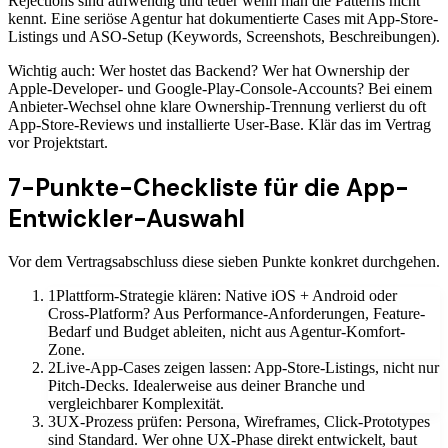
Rejections sind aufwendig und teuer wenn man die Patterns nicht
kennt. Eine seriöse Agentur hat dokumentierte Cases mit App-Store-
Listings und ASO-Setup (Keywords, Screenshots, Beschreibungen).
Wichtig auch: Wer hostet das Backend? Wer hat Ownership der
Apple-Developer- und Google-Play-Console-Accounts? Bei einem
Anbieter-Wechsel ohne klare Ownership-Trennung verlierst du oft
App-Store-Reviews und installierte User-Base. Klär das im Vertrag
vor Projektstart.
7-Punkte-Checkliste für die App-
Entwickler-Auswahl
Vor dem Vertragsabschluss diese sieben Punkte konkret durchgehen.
1
Plattform-Strategie klären: Native iOS + Android oder
Cross-Platform? Aus Performance-Anforderungen, Feature-
Bedarf und Budget ableiten, nicht aus Agentur-Komfort-
Zone.
2
Live-App-Cases zeigen lassen: App-Store-Listings, nicht nur
Pitch-Decks. Idealerweise aus deiner Branche und
vergleichbarer Komplexität.
3
UX-Prozess prüfen: Persona, Wireframes, Click-Prototypes
sind Standard. Wer ohne UX-Phase direkt entwickelt, baut