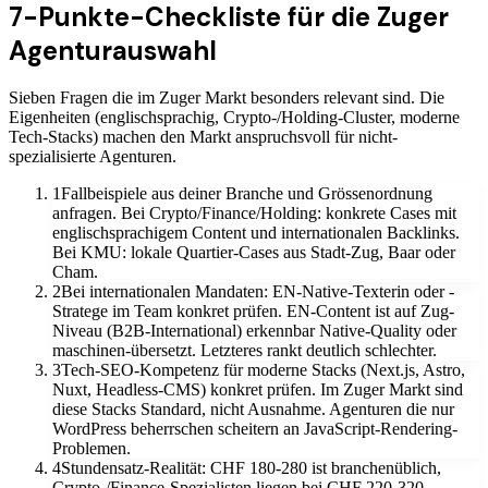
7-Punkte-Checkliste für die Zuger
Agenturauswahl
Sieben Fragen die im Zuger Markt besonders relevant sind. Die
Eigenheiten (englischsprachig, Crypto-/Holding-Cluster, moderne
Tech-Stacks) machen den Markt anspruchsvoll für nicht-
spezialisierte Agenturen.
1
Fallbeispiele aus deiner Branche und Grössenordnung
anfragen. Bei Crypto/Finance/Holding: konkrete Cases mit
englischsprachigem Content und internationalen Backlinks.
Bei KMU: lokale Quartier-Cases aus Stadt-Zug, Baar oder
Cham.
2
Bei internationalen Mandaten: EN-Native-Texterin oder -
Stratege im Team konkret prüfen. EN-Content ist auf Zug-
Niveau (B2B-International) erkennbar Native-Quality oder
maschinen-übersetzt. Letzteres rankt deutlich schlechter.
3
Tech-SEO-Kompetenz für moderne Stacks (Next.js, Astro,
Nuxt, Headless-CMS) konkret prüfen. Im Zuger Markt sind
diese Stacks Standard, nicht Ausnahme. Agenturen die nur
WordPress beherrschen scheitern an JavaScript-Rendering-
Problemen.
4
Stundensatz-Realität: CHF 180-280 ist branchenüblich,
Crypto-/Finance-Spezialisten liegen bei CHF 220-320.