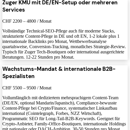
Zuger KMU mit DE/EN-Setup oder mehreren
Services
CHF 2200 – 4800 / Monat
Vollständige Technical-SEO-Pflege auch für moderne Stacks,
strukturierte Content-Pflege in DE und oft EN, 1-2 lokale plus 1
internationale Backlinks pro Monat, Wettbewerbsanalyse
quartalsweise, Conversion-Tracking, monatliches Strategie-Review.
Typisch für Zuger Tech-Boutiquen oder international ausgerichtete
Beratungen. 12-22 Stunden pro Monat.
Wachstums-Mandat & internationale B2B-
Spezialisten
CHF 5500 – 9500 / Monat
Vollumfänglich mit dediziertem mehrsprachigem Content-Team
(DE/EN, optional Mandarin/Japanisch), Compliance-bewusste
Content-Pflege bei Crypto/Finance, systematischer Linkaufbau
international (Cointelegraph, Forbes, NZZ Wirtschaft),
Programmatic SEO für Long-Tail-B2B-Keywords. Geeignet für
Crypto-Anbieter, Family-Office-Boutiquen, internationale Holdings
mit nationaler oder DACH-Ambition. 30-50 Stunden pro Monat.