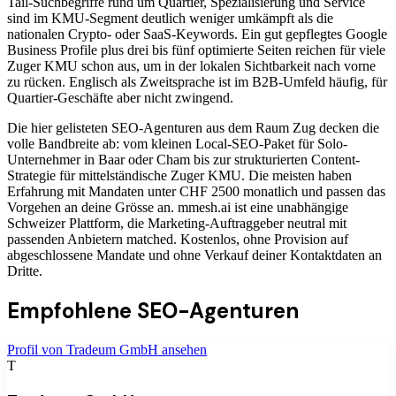
Tail-Suchbegriffe rund um Quartier, Spezialisierung und Service
sind im KMU-Segment deutlich weniger umkämpft als die
nationalen Crypto- oder SaaS-Keywords. Ein gut gepflegtes Google
Business Profile plus drei bis fünf optimierte Seiten reichen für viele
Zuger KMU schon aus, um in der lokalen Sichtbarkeit nach vorne
zu rücken. Englisch als Zweitsprache ist im B2B-Umfeld häufig, für
Quartier-Geschäfte aber nicht zwingend.
Die hier gelisteten SEO-Agenturen aus dem Raum Zug decken die
volle Bandbreite ab: vom kleinen Local-SEO-Paket für Solo-
Unternehmer in Baar oder Cham bis zur strukturierten Content-
Strategie für mittelständische Zuger KMU. Die meisten haben
Erfahrung mit Mandaten unter CHF 2500 monatlich und passen das
Vorgehen an deine Grösse an. mmesh.ai ist eine unabhängige
Schweizer Plattform, die Marketing-Auftraggeber neutral mit
passenden Anbietern matched. Kostenlos, ohne Provision auf
abgeschlossene Mandate und ohne Verkauf deiner Kontaktdaten an
Dritte.
Empfohlene
SEO-Agenturen
Profil von
Tradeum GmbH
ansehen
T