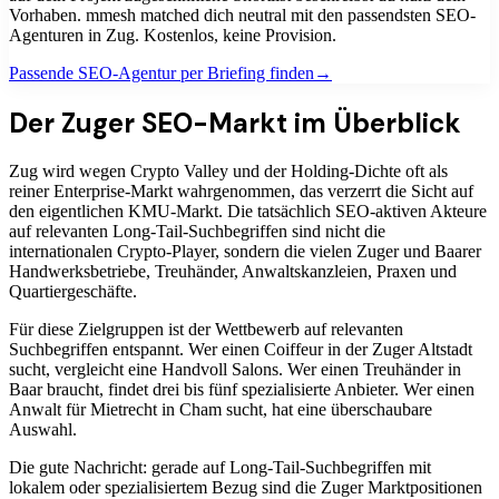
Vorhaben. mmesh matched dich neutral mit den passendsten
SEO-
Agenturen
in
Zug
. Kostenlos, keine Provision.
Passende
SEO-Agentur
per Briefing finden
→
Der Zuger SEO-Markt im Überblick
Zug wird wegen Crypto Valley und der Holding-Dichte oft als
reiner Enterprise-Markt wahrgenommen, das verzerrt die Sicht auf
den eigentlichen KMU-Markt. Die tatsächlich SEO-aktiven Akteure
auf relevanten Long-Tail-Suchbegriffen sind nicht die
internationalen Crypto-Player, sondern die vielen Zuger und Baarer
Handwerksbetriebe, Treuhänder, Anwaltskanzleien, Praxen und
Quartiergeschäfte.
Für diese Zielgruppen ist der Wettbewerb auf relevanten
Suchbegriffen entspannt. Wer einen Coiffeur in der Zuger Altstadt
sucht, vergleicht eine Handvoll Salons. Wer einen Treuhänder in
Baar braucht, findet drei bis fünf spezialisierte Anbieter. Wer einen
Anwalt für Mietrecht in Cham sucht, hat eine überschaubare
Auswahl.
Die gute Nachricht: gerade auf Long-Tail-Suchbegriffen mit
lokalem oder spezialisiertem Bezug sind die Zuger Marktpositionen