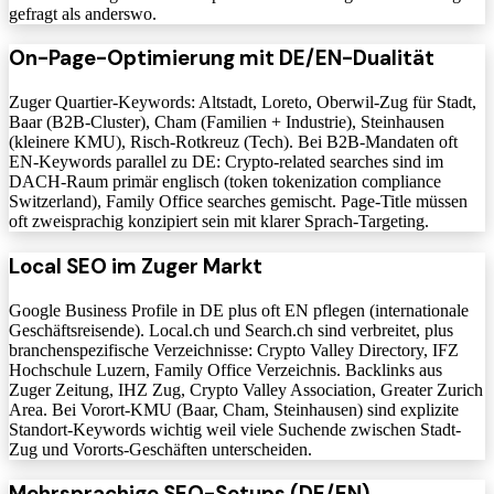
gefragt als anderswo.
On-Page-Optimierung mit DE/EN-Dualität
Zuger Quartier-Keywords: Altstadt, Loreto, Oberwil-Zug für Stadt,
Baar (B2B-Cluster), Cham (Familien + Industrie), Steinhausen
(kleinere KMU), Risch-Rotkreuz (Tech). Bei B2B-Mandaten oft
EN-Keywords parallel zu DE: Crypto-related searches sind im
DACH-Raum primär englisch (token tokenization compliance
Switzerland), Family Office searches gemischt. Page-Title müssen
oft zweisprachig konzipiert sein mit klarer Sprach-Targeting.
Local SEO im Zuger Markt
Google Business Profile in DE plus oft EN pflegen (internationale
Geschäftsreisende). Local.ch und Search.ch sind verbreitet, plus
branchenspezifische Verzeichnisse: Crypto Valley Directory, IFZ
Hochschule Luzern, Family Office Verzeichnis. Backlinks aus
Zuger Zeitung, IHZ Zug, Crypto Valley Association, Greater Zurich
Area. Bei Vorort-KMU (Baar, Cham, Steinhausen) sind explizite
Standort-Keywords wichtig weil viele Suchende zwischen Stadt-
Zug und Vororts-Geschäften unterscheiden.
Mehrsprachige SEO-Setups (DE/EN)