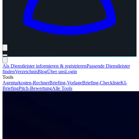
Als Dienstleister informieren & registrieren
Passende Dienstleister
finden
Verzeichnis
Blog
Über uns
Login
Tools
Agenturkosten-Rechner
Briefing-Vorlage
Briefing-Checkliste
KI-
Briefing
Pitch-Bewertung
Alle Tools