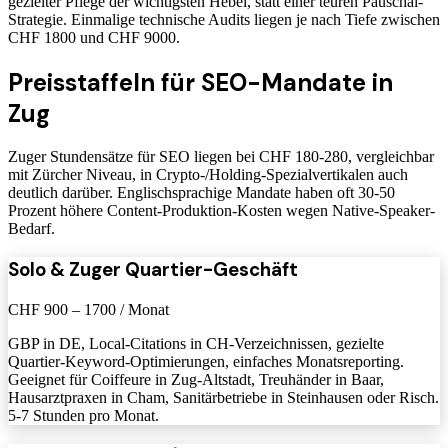
gezielter Pflege der wichtigsten Hebel, statt einer teuren Pauschal-
Strategie. Einmalige technische Audits liegen je nach Tiefe zwischen
CHF 1800 und CHF 9000.
Preisstaffeln für SEO-Mandate in
Zug
Zuger Stundensätze für SEO liegen bei CHF 180-280, vergleichbar
mit Zürcher Niveau, in Crypto-/Holding-Spezialvertikalen auch
deutlich darüber. Englischsprachige Mandate haben oft 30-50
Prozent höhere Content-Produktion-Kosten wegen Native-Speaker-
Bedarf.
Solo & Zuger Quartier-Geschäft
CHF 900 – 1700 / Monat
GBP in DE, Local-Citations in CH-Verzeichnissen, gezielte
Quartier-Keyword-Optimierungen, einfaches Monatsreporting.
Geeignet für Coiffeure in Zug-Altstadt, Treuhänder in Baar,
Hausarztpraxen in Cham, Sanitärbetriebe in Steinhausen oder Risch.
5-7 Stunden pro Monat.