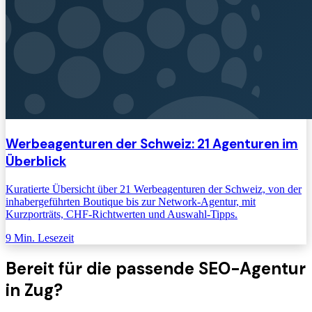
Werbeagenturen der Schweiz: 21 Agenturen im
Überblick
Kuratierte Übersicht über 21 Werbeagenturen der Schweiz, von der
inhabergeführten Boutique bis zur Network-Agentur, mit
Kurzporträts, CHF-Richtwerten und Auswahl-Tipps.
9
Min. Lesezeit
Bereit für die passende
SEO-Agentur
in Zug
?