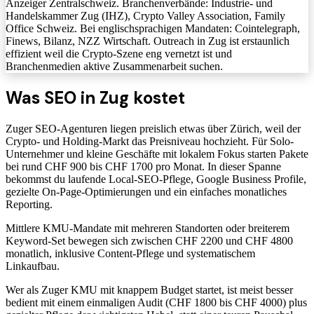
Anzeiger Zentralschweiz. Branchenverbände: Industrie- und
Handelskammer Zug (IHZ), Crypto Valley Association, Family
Office Schweiz. Bei englischsprachigen Mandaten: Cointelegraph,
Finews, Bilanz, NZZ Wirtschaft. Outreach in Zug ist erstaunlich
effizient weil die Crypto-Szene eng vernetzt ist und
Branchenmedien aktive Zusammenarbeit suchen.
Was SEO in Zug kostet
Zuger SEO-Agenturen liegen preislich etwas über Zürich, weil der
Crypto- und Holding-Markt das Preisniveau hochzieht. Für Solo-
Unternehmer und kleine Geschäfte mit lokalem Fokus starten Pakete
bei rund CHF 900 bis CHF 1700 pro Monat. In dieser Spanne
bekommst du laufende Local-SEO-Pflege, Google Business Profile,
gezielte On-Page-Optimierungen und ein einfaches monatliches
Reporting.
Mittlere KMU-Mandate mit mehreren Standorten oder breiterem
Keyword-Set bewegen sich zwischen CHF 2200 und CHF 4800
monatlich, inklusive Content-Pflege und systematischem
Linkaufbau.
Wer als Zuger KMU mit knappem Budget startet, ist meist besser
bedient mit einem einmaligen Audit (CHF 1800 bis CHF 4000) plus