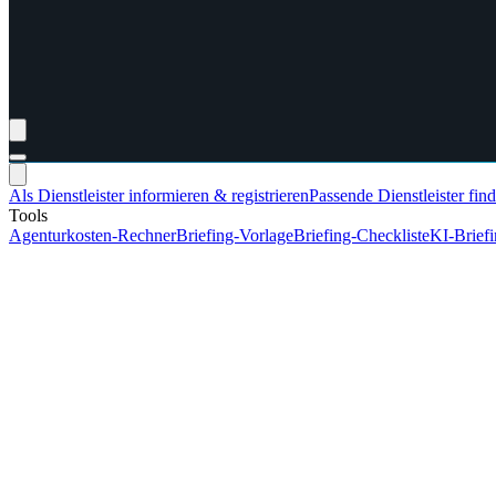
Als Dienstleister informieren & registrieren
Passende Dienstleister fin
Tools
Agenturkosten-Rechner
Briefing-Vorlage
Briefing-Checkliste
KI-Brief