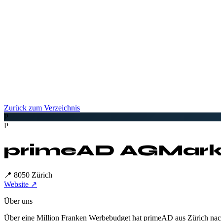
Zurück zum Verzeichnis
P
P
primeAD AG
Mark
📍
8050 Zürich
Website ↗
Über uns
Über eine Million Franken Werbebudget hat primeAD aus Zürich nach