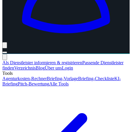
Als Dienstleister informieren & registrieren
Passende Dienstleister
finden
Verzeichnis
Blog
Über uns
Login
Tools
Agenturkosten-Rechner
Briefing-Vorlage
Briefing-Checkliste
KI-
Briefing
Pitch-Bewertung
Alle Tools