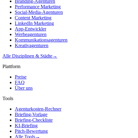
Branding-Agenturen
Performance Marketing
Social-Media-Agenturen
Content Marketing
LinkedIn Marketing
App-Entwickler
Werbeagenturen
Kommunikationsagenturen
Kreativagenturen
Alle Disziplinen & Städte
→
Plattform
Preise
FAQ
Über uns
Tools
Agenturkosten-Rechner
Briefing-Vorlage
Briefing-Checkliste
KI-Briefing
Pitch-Bewertung
Alle Tools
→