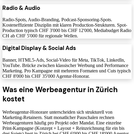
Radio & Audio
Radio-Spots, Audio-Branding, Podcast-Sponsoring-Spots.
Kosteneffiziente Disziplin mit klaren Production-Strukturen. Spot-
Production typisch CHF 3'000 bis CHF 12'000, Mediabudget Radio
CH ab CHF 5'000 für regionale Wellen.
Digital Display & Social Ads
Banner, HTML5-Ads, Social-Video für Meta, TikTok, LinkedIn,
YouTube. Brücke zwischen klassischer Werbung und Performance
Marketing. Pro Kampagne mit mehreren Formaten und Cuts typisch
CHF 8'000 bis CHF 35'000 Agentur-Honorar.
Was eine Werbeagentur in Zürich
kostet
Werbeagentur-Honorare unterscheiden sich strukturell von
Marketing-Retainern. Statt monatlicher Pauschalen rechnen
Werbeagenturen häufig pro Projekt oder Mandat. Eine einzelne
Print-Kampagne (Konzept + Layout + Reinzeichnung für ein bis
drei Sujets) liegt in Zürich bei CHF 6'000 bis CHF 18'000 Agentur-