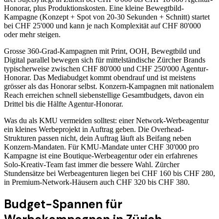
Honorar, plus Produktionskosten. Eine kleine Bewegtbild-
Kampagne (Konzept + Spot von 20-30 Sekunden + Schnitt) startet
bei CHF 25'000 und kann je nach Komplexität auf CHF 80'000
oder mehr steigen.
Grosse 360-Grad-Kampagnen mit Print, OOH, Bewegtbild und
Digital parallel bewegen sich für mittelständische Zürcher Brands
typischerweise zwischen CHF 80'000 und CHF 250'000 Agentur-
Honorar. Das Mediabudget kommt obendrauf und ist meistens
grösser als das Honorar selbst. Konzern-Kampagnen mit nationalem
Reach erreichen schnell siebenstellige Gesamtbudgets, davon ein
Drittel bis die Hälfte Agentur-Honorar.
Was du als KMU vermeiden solltest: einer Network-Werbeagentur
ein kleines Werbeprojekt in Auftrag geben. Die Overhead-
Strukturen passen nicht, dein Auftrag läuft als Beifang neben
Konzern-Mandaten. Für KMU-Mandate unter CHF 30'000 pro
Kampagne ist eine Boutique-Werbeagentur oder ein erfahrenes
Solo-Kreativ-Team fast immer die bessere Wahl. Zürcher
Stundensätze bei Werbeagenturen liegen bei CHF 160 bis CHF 280,
in Premium-Network-Häusern auch CHF 320 bis CHF 380.
Budget-Spannen für