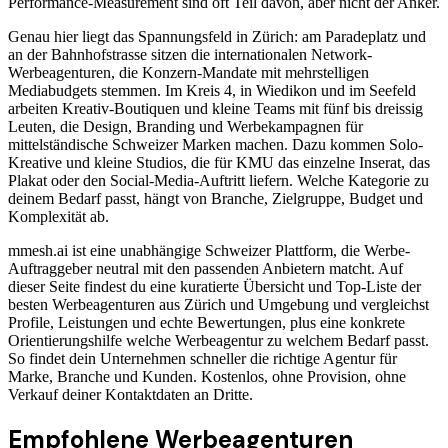
Performance-Measurement sind oft Teil davon, aber nicht der Anker.
Genau hier liegt das Spannungsfeld in Zürich: am Paradeplatz und
an der Bahnhofstrasse sitzen die internationalen Network-
Werbeagenturen, die Konzern-Mandate mit mehrstelligen
Mediabudgets stemmen. Im Kreis 4, in Wiedikon und im Seefeld
arbeiten Kreativ-Boutiquen und kleine Teams mit fünf bis dreissig
Leuten, die Design, Branding und Werbekampagnen für
mittelständische Schweizer Marken machen. Dazu kommen Solo-
Kreative und kleine Studios, die für KMU das einzelne Inserat, das
Plakat oder den Social-Media-Auftritt liefern. Welche Kategorie zu
deinem Bedarf passt, hängt von Branche, Zielgruppe, Budget und
Komplexität ab.
mmesh.ai ist eine unabhängige Schweizer Plattform, die Werbe-
Auftraggeber neutral mit den passenden Anbietern matcht. Auf
dieser Seite findest du eine kuratierte Übersicht und Top-Liste der
besten Werbeagenturen aus Zürich und Umgebung und vergleichst
Profile, Leistungen und echte Bewertungen, plus eine konkrete
Orientierungshilfe welche Werbeagentur zu welchem Bedarf passt.
So findet dein Unternehmen schneller die richtige Agentur für
Marke, Branche und Kunden. Kostenlos, ohne Provision, ohne
Verkauf deiner Kontaktdaten an Dritte.
Empfohlene
Werbeagenturen