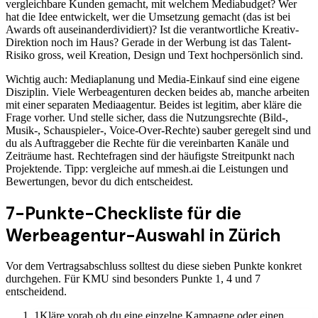
vergleichbare Kunden gemacht, mit welchem Mediabudget? Wer
hat die Idee entwickelt, wer die Umsetzung gemacht (das ist bei
Awards oft auseinanderdividiert)? Ist die verantwortliche Kreativ-
Direktion noch im Haus? Gerade in der Werbung ist das Talent-
Risiko gross, weil Kreation, Design und Text hochpersönlich sind.
Wichtig auch: Mediaplanung und Media-Einkauf sind eine eigene
Disziplin. Viele Werbeagenturen decken beides ab, manche arbeiten
mit einer separaten Mediaagentur. Beides ist legitim, aber kläre die
Frage vorher. Und stelle sicher, dass die Nutzungsrechte (Bild-,
Musik-, Schauspieler-, Voice-Over-Rechte) sauber geregelt sind und
du als Auftraggeber die Rechte für die vereinbarten Kanäle und
Zeiträume hast. Rechtefragen sind der häufigste Streitpunkt nach
Projektende. Tipp: vergleiche auf mmesh.ai die Leistungen und
Bewertungen, bevor du dich entscheidest.
7-Punkte-Checkliste für die
Werbeagentur-Auswahl in Zürich
Vor dem Vertragsabschluss solltest du diese sieben Punkte konkret
durchgehen. Für KMU sind besonders Punkte 1, 4 und 7
entscheidend.
1
Kläre vorab ob du eine einzelne Kampagne oder einen