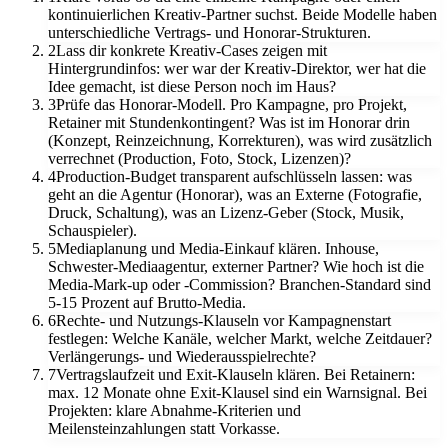
kontinuierlichen Kreativ-Partner suchst. Beide Modelle haben
unterschiedliche Vertrags- und Honorar-Strukturen.
2
Lass dir konkrete Kreativ-Cases zeigen mit
Hintergrundinfos: wer war der Kreativ-Direktor, wer hat die
Idee gemacht, ist diese Person noch im Haus?
3
Prüfe das Honorar-Modell. Pro Kampagne, pro Projekt,
Retainer mit Stundenkontingent? Was ist im Honorar drin
(Konzept, Reinzeichnung, Korrekturen), was wird zusätzlich
verrechnet (Production, Foto, Stock, Lizenzen)?
4
Production-Budget transparent aufschlüsseln lassen: was
geht an die Agentur (Honorar), was an Externe (Fotografie,
Druck, Schaltung), was an Lizenz-Geber (Stock, Musik,
Schauspieler).
5
Mediaplanung und Media-Einkauf klären. Inhouse,
Schwester-Mediaagentur, externer Partner? Wie hoch ist die
Media-Mark-up oder -Commission? Branchen-Standard sind
5-15 Prozent auf Brutto-Media.
6
Rechte- und Nutzungs-Klauseln vor Kampagnenstart
festlegen: Welche Kanäle, welcher Markt, welche Zeitdauer?
Verlängerungs- und Wiederausspielrechte?
7
Vertragslaufzeit und Exit-Klauseln klären. Bei Retainern:
max. 12 Monate ohne Exit-Klausel sind ein Warnsignal. Bei
Projekten: klare Abnahme-Kriterien und
Meilensteinzahlungen statt Vorkasse.