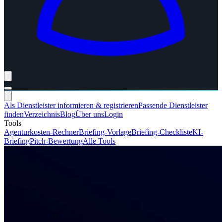
Als Dienstleister informieren & registrieren
Passende Dienstleister
finden
Verzeichnis
Blog
Über uns
Login
Tools
Agenturkosten-Rechner
Briefing-Vorlage
Briefing-Checkliste
KI-
Briefing
Pitch-Bewertung
Alle Tools