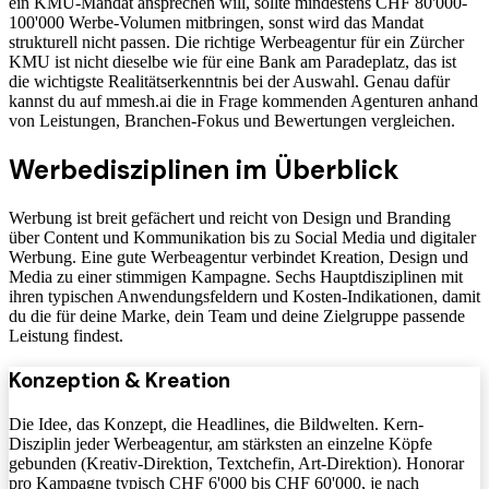
ein KMU-Mandat ansprechen will, sollte mindestens CHF 80'000-
100'000 Werbe-Volumen mitbringen, sonst wird das Mandat
strukturell nicht passen. Die richtige Werbeagentur für ein Zürcher
KMU ist nicht dieselbe wie für eine Bank am Paradeplatz, das ist
die wichtigste Realitätserkenntnis bei der Auswahl. Genau dafür
kannst du auf mmesh.ai die in Frage kommenden Agenturen anhand
von Leistungen, Branchen-Fokus und Bewertungen vergleichen.
Werbedisziplinen im Überblick
Werbung ist breit gefächert und reicht von Design und Branding
über Content und Kommunikation bis zu Social Media und digitaler
Werbung. Eine gute Werbeagentur verbindet Kreation, Design und
Media zu einer stimmigen Kampagne. Sechs Hauptdisziplinen mit
ihren typischen Anwendungsfeldern und Kosten-Indikationen, damit
du die für deine Marke, dein Team und deine Zielgruppe passende
Leistung findest.
Konzeption & Kreation
Die Idee, das Konzept, die Headlines, die Bildwelten. Kern-
Disziplin jeder Werbeagentur, am stärksten an einzelne Köpfe
gebunden (Kreativ-Direktion, Textchefin, Art-Direktion). Honorar
pro Kampagne typisch CHF 6'000 bis CHF 60'000, je nach