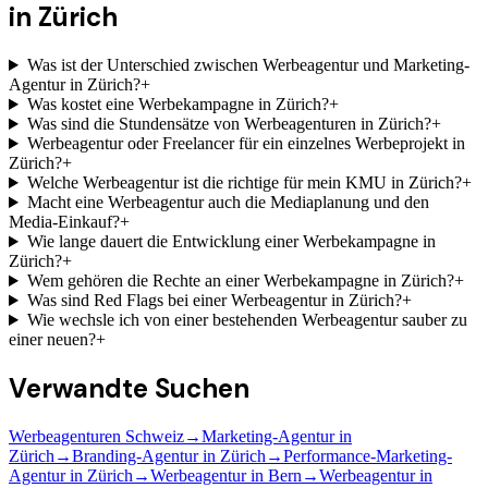
in Zürich
Was ist der Unterschied zwischen Werbeagentur und Marketing-
Agentur in Zürich?
+
Was kostet eine Werbekampagne in Zürich?
+
Was sind die Stundensätze von Werbeagenturen in Zürich?
+
Werbeagentur oder Freelancer für ein einzelnes Werbeprojekt in
Zürich?
+
Welche Werbeagentur ist die richtige für mein KMU in Zürich?
+
Macht eine Werbeagentur auch die Mediaplanung und den
Media-Einkauf?
+
Wie lange dauert die Entwicklung einer Werbekampagne in
Zürich?
+
Wem gehören die Rechte an einer Werbekampagne in Zürich?
+
Was sind Red Flags bei einer Werbeagentur in Zürich?
+
Wie wechsle ich von einer bestehenden Werbeagentur sauber zu
einer neuen?
+
Verwandte Suchen
Werbeagenturen Schweiz
→
Marketing-Agentur in
Zürich
→
Branding-Agentur in Zürich
→
Performance-Marketing-
Agentur in Zürich
→
Werbeagentur in Bern
→
Werbeagentur in