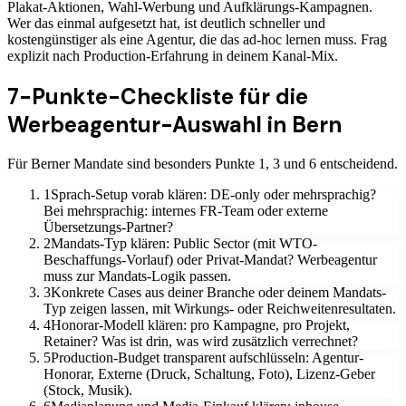
Plakat-Aktionen, Wahl-Werbung und Aufklärungs-Kampagnen.
Wer das einmal aufgesetzt hat, ist deutlich schneller und
kostengünstiger als eine Agentur, die das ad-hoc lernen muss. Frag
explizit nach Production-Erfahrung in deinem Kanal-Mix.
7-Punkte-Checkliste für die
Werbeagentur-Auswahl in Bern
Für Berner Mandate sind besonders Punkte 1, 3 und 6 entscheidend.
1
Sprach-Setup vorab klären: DE-only oder mehrsprachig?
Bei mehrsprachig: internes FR-Team oder externe
Übersetzungs-Partner?
2
Mandats-Typ klären: Public Sector (mit WTO-
Beschaffungs-Vorlauf) oder Privat-Mandat? Werbeagentur
muss zur Mandats-Logik passen.
3
Konkrete Cases aus deiner Branche oder deinem Mandats-
Typ zeigen lassen, mit Wirkungs- oder Reichweitenresultaten.
4
Honorar-Modell klären: pro Kampagne, pro Projekt,
Retainer? Was ist drin, was wird zusätzlich verrechnet?
5
Production-Budget transparent aufschlüsseln: Agentur-
Honorar, Externe (Druck, Schaltung, Foto), Lizenz-Geber
(Stock, Musik).