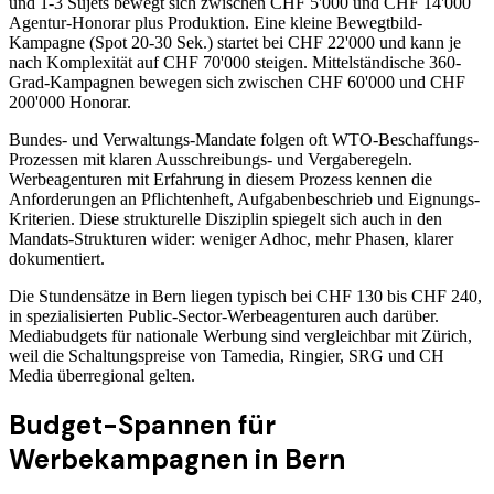
und 1-3 Sujets bewegt sich zwischen CHF 5'000 und CHF 14'000
Agentur-Honorar plus Produktion. Eine kleine Bewegtbild-
Kampagne (Spot 20-30 Sek.) startet bei CHF 22'000 und kann je
nach Komplexität auf CHF 70'000 steigen. Mittelständische 360-
Grad-Kampagnen bewegen sich zwischen CHF 60'000 und CHF
200'000 Honorar.
Bundes- und Verwaltungs-Mandate folgen oft WTO-Beschaffungs-
Prozessen mit klaren Ausschreibungs- und Vergaberegeln.
Werbeagenturen mit Erfahrung in diesem Prozess kennen die
Anforderungen an Pflichtenheft, Aufgabenbeschrieb und Eignungs-
Kriterien. Diese strukturelle Disziplin spiegelt sich auch in den
Mandats-Strukturen wider: weniger Adhoc, mehr Phasen, klarer
dokumentiert.
Die Stundensätze in Bern liegen typisch bei CHF 130 bis CHF 240,
in spezialisierten Public-Sector-Werbeagenturen auch darüber.
Mediabudgets für nationale Werbung sind vergleichbar mit Zürich,
weil die Schaltungspreise von Tamedia, Ringier, SRG und CH
Media überregional gelten.
Budget-Spannen für
Werbekampagnen in Bern