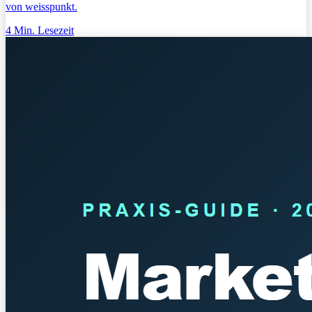
von weisspunkt.
4
Min. Lesezeit