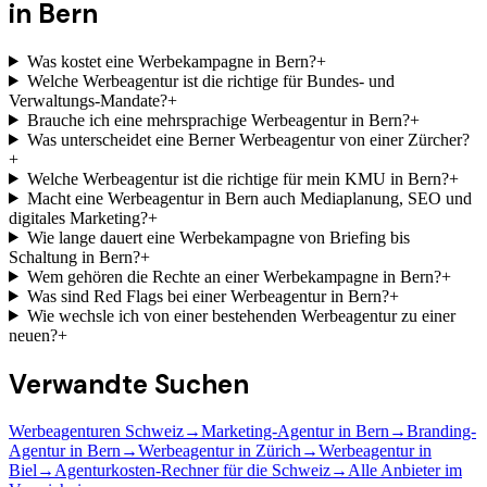
in Bern
Was kostet eine Werbekampagne in Bern?
+
Welche Werbeagentur ist die richtige für Bundes- und
Verwaltungs-Mandate?
+
Brauche ich eine mehrsprachige Werbeagentur in Bern?
+
Was unterscheidet eine Berner Werbeagentur von einer Zürcher?
+
Welche Werbeagentur ist die richtige für mein KMU in Bern?
+
Macht eine Werbeagentur in Bern auch Mediaplanung, SEO und
digitales Marketing?
+
Wie lange dauert eine Werbekampagne von Briefing bis
Schaltung in Bern?
+
Wem gehören die Rechte an einer Werbekampagne in Bern?
+
Was sind Red Flags bei einer Werbeagentur in Bern?
+
Wie wechsle ich von einer bestehenden Werbeagentur zu einer
neuen?
+
Verwandte Suchen
Werbeagenturen Schweiz
→
Marketing-Agentur in Bern
→
Branding-
Agentur in Bern
→
Werbeagentur in Zürich
→
Werbeagentur in
Biel
→
Agenturkosten-Rechner für die Schweiz
→
Alle Anbieter im