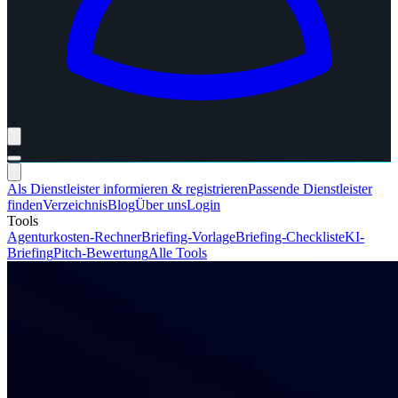
Als Dienstleister informieren & registrieren
Passende Dienstleister
finden
Verzeichnis
Blog
Über uns
Login
Tools
Agenturkosten-Rechner
Briefing-Vorlage
Briefing-Checkliste
KI-
Briefing
Pitch-Bewertung
Alle Tools