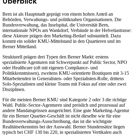
Überblick
Bern ist als Hauptstadt geprägt von einem hohen Anteil an
Behörden, Verwaltungs- und politiknahen Organisationen. Die
Bundesverwaltung, das Inselspital, die Universität Bern,
internationale NPOs am Wankdorf, Verbände in der Helvetiastrasse:
diese Akteure prägen den Marketing-Bedarf substantiell. Dazu
kommt ein solider KMU-Mittelstand in den Quartieren und im
Berner Mittelland.
Strukturell prägen drei Typen den Berner Markt: erstens
spezialisierte Agenturen mit Schwerpunkt auf Public Sector, NPO
oder Healthcare (oft mit eigenen Compliance- und
Politikkenntnissen), zweitens KMU-orientierte Boutiquen mit 3-15
Mitarbeitenden in Generalisten- oder Spezialisten-Rolle, drittens
Solo-Spezialisten und kleine Teams mit Fokus auf eine oder zwei
Disziplinen.
Für die meisten Berner KMU sind Kategorie 2 oder 3 die richtige
Wahl. Public-Sector-Agenturen sind preislich und prozessual auf
andere Mandatsgrössen ausgerichtet. Eine gute Marketing-Agentur
für ein Berner Quartier-Geschäft ist nicht dieselbe wie für eine
Bundesverwaltungs-Ausschreibung, das ist die wichtigste
Realitätserkenntnis bei der Auswahl. Berner Stundensätze liegen
typisch bei CHF 130 bis 220, in spezialisierten Vertikalen auch