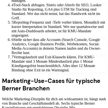
managen.
4
Tool-Stack abfragen. Sistrix oder Ahrefs für SEO, Looker
Studio für Reporting, GA4 plus GTM für Tracking sind
Standard. Wer das nicht nennt, hat das Handwerk nicht im
Griff.
5
Reporting-Frequenz und -Tiefe vorher klären. Monatlich mit
kurzer Interpretation ist Standard. Wer nur quartalsweise und
mit Auto-Dashboards arbeitet, ist für KMU-Mandate
ungeeignet.
6
Stelle sicher dass alle Accounts (Search Console, Google
Analytics, Google Business Profile, Werbekonten, Social-
Media-Accounts) in deinem Namen laufen und du Owner-
Rechte hast.
7
Vertragslaufzeit und Exit-Klauseln klären. Für KMU-
Mandate sind 3 Monate Mindestlaufzeit plus 1 Monat
Kündigungsfrist branchenüblich. Alles über 12 Monate
Bindung ohne Exit ist ein Warnsignal.
Marketing-Use-Cases für typische
Berner Branchen
Welche Marketing-Disziplin für dich am wirksamsten ist, hängt stark
von Branche und Geschäftsmodell ab. Sechs typische Berner
Konstellationen mit empfohlenem Disziplin-Mix.