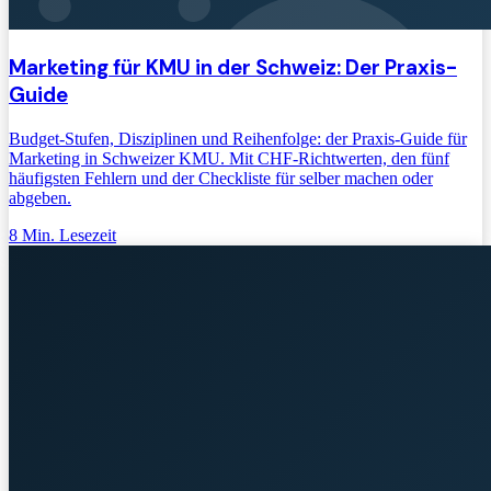
Marketing für KMU in der Schweiz: Der Praxis-
Guide
Budget-Stufen, Disziplinen und Reihenfolge: der Praxis-Guide für
Marketing in Schweizer KMU. Mit CHF-Richtwerten, den fünf
häufigsten Fehlern und der Checkliste für selber machen oder
abgeben.
8
Min. Lesezeit