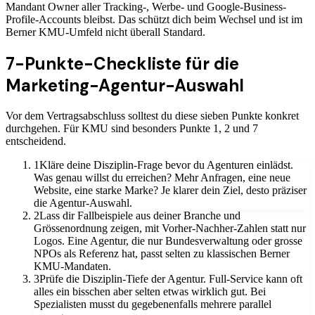
Mandant Owner aller Tracking-, Werbe- und Google-Business-
Profile-Accounts bleibst. Das schützt dich beim Wechsel und ist im
Berner KMU-Umfeld nicht überall Standard.
7-Punkte-Checkliste für die
Marketing-Agentur-Auswahl
Vor dem Vertragsabschluss solltest du diese sieben Punkte konkret
durchgehen. Für KMU sind besonders Punkte 1, 2 und 7
entscheidend.
1
Kläre deine Disziplin-Frage bevor du Agenturen einlädst.
Was genau willst du erreichen? Mehr Anfragen, eine neue
Website, eine starke Marke? Je klarer dein Ziel, desto präziser
die Agentur-Auswahl.
2
Lass dir Fallbeispiele aus deiner Branche und
Grössenordnung zeigen, mit Vorher-Nachher-Zahlen statt nur
Logos. Eine Agentur, die nur Bundesverwaltung oder grosse
NPOs als Referenz hat, passt selten zu klassischen Berner
KMU-Mandaten.
3
Prüfe die Disziplin-Tiefe der Agentur. Full-Service kann oft
alles ein bisschen aber selten etwas wirklich gut. Bei
Spezialisten musst du gegebenenfalls mehrere parallel