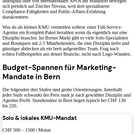
Inselspital oder von internationalen NPOs am Wankdorf bewegen
sich preislich auf Zürcher Niveau, weil dort spezialisierte
Compliance-Fähigkeiten und Public-Affairs-Erfahrung
dazukommen.
Was du als kleines KMU vermeiden solltest: einer Full-Service-
Agentur ein Komplett-Paket bezahlen wenn du eigentlich nur eine
Disziplin brauchst. Im Berner Markt gibt es viele Solo-Spezialisten
und Boutiquen mit 2-5 Mitarbeitenden, die eine Disziplin tiefer und
günstiger abdecken als ein breit aufgestelltes Team. Frag nach
echten Fallbeispielen aus deiner Branche, nicht nach Logo-Wänden.
Budget-Spannen für Marketing-
Mandate in Bern
Die folgenden drei Stufen sind grobe Orientierungen. Innerhalb
jeder Stufe schwankt der Preis stark je nach gewählter Disziplin und
Agentur-Profil. Stundensätze in Bern liegen typisch bei CHF 130
bis 220.
Solo & lokales KMU-Mandat
CHF 500 – 1500 / Monat