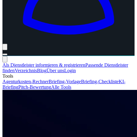
Als Dienstleister informieren & registrieren
Passende Dienstleister
finden
Verzeichnis
Blog
Über uns
Login
Tools
Agenturkosten-Rechner
Briefing-Vorlage
Briefing-Checkliste
KI-
Briefing
Pitch-Bewertung
Alle Tools