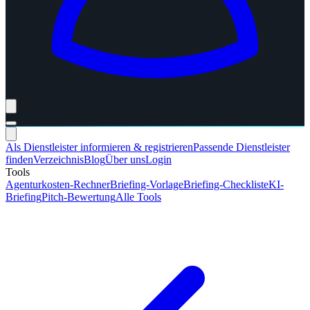
Als Dienstleister informieren & registrieren
Passende Dienstleister
finden
Verzeichnis
Blog
Über uns
Login
Tools
Agenturkosten-Rechner
Briefing-Vorlage
Briefing-Checkliste
KI-
Briefing
Pitch-Bewertung
Alle Tools