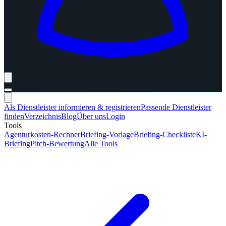
Als Dienstleister informieren & registrieren
Passende Dienstleister
finden
Verzeichnis
Blog
Über uns
Login
Tools
Agenturkosten-Rechner
Briefing-Vorlage
Briefing-Checkliste
KI-
Briefing
Pitch-Bewertung
Alle Tools