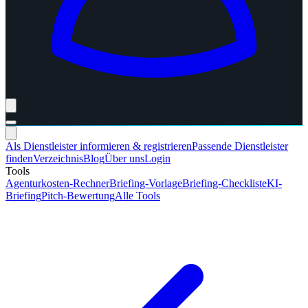
Als Dienstleister informieren & registrieren
Passende Dienstleister
finden
Verzeichnis
Blog
Über uns
Login
Tools
Agenturkosten-Rechner
Briefing-Vorlage
Briefing-Checkliste
KI-
Briefing
Pitch-Bewertung
Alle Tools