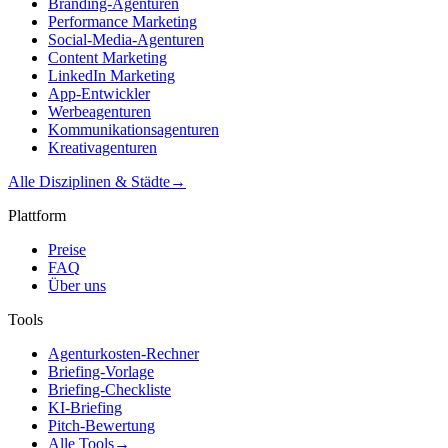
Branding-Agenturen
Performance Marketing
Social-Media-Agenturen
Content Marketing
LinkedIn Marketing
App-Entwickler
Werbeagenturen
Kommunikationsagenturen
Kreativagenturen
Alle Disziplinen & Städte
→
Plattform
Preise
FAQ
Über uns
Tools
Agenturkosten-Rechner
Briefing-Vorlage
Briefing-Checkliste
KI-Briefing
Pitch-Bewertung
Alle Tools
→