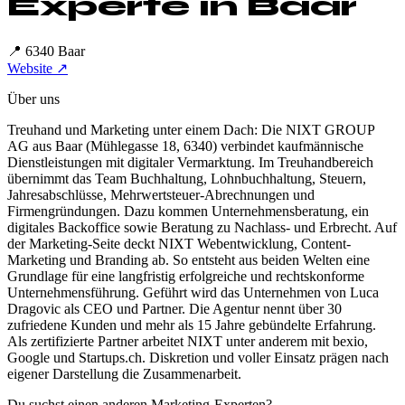
Experte in
Baar
📍
6340 Baar
Website ↗
Über uns
Treuhand und Marketing unter einem Dach: Die NIXT GROUP
AG aus Baar (Mühlegasse 18, 6340) verbindet kaufmännische
Dienstleistungen mit digitaler Vermarktung. Im Treuhandbereich
übernimmt das Team Buchhaltung, Lohnbuchhaltung, Steuern,
Jahresabschlüsse, Mehrwertsteuer-Abrechnungen und
Firmengründungen. Dazu kommen Unternehmensberatung, ein
digitales Backoffice sowie Beratung zu Nachlass- und Erbrecht. Auf
der Marketing-Seite deckt NIXT Webentwicklung, Content-
Marketing und Branding ab. So entsteht aus beiden Welten eine
Grundlage für eine langfristig erfolgreiche und rechtskonforme
Unternehmensführung. Geführt wird das Unternehmen von Luca
Dragovic als CEO und Partner. Die Agentur nennt über 30
zufriedene Kunden und mehr als 15 Jahre gebündelte Erfahrung.
Als zertifizierte Partner arbeitet NIXT unter anderem mit bexio,
Google und Startups.ch. Diskretion und voller Einsatz prägen nach
eigener Darstellung die Zusammenarbeit.
Du suchst einen anderen Marketing-Experten?