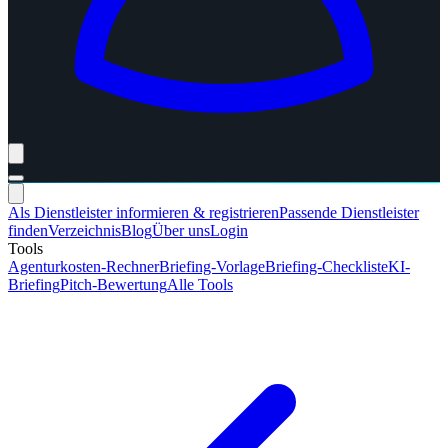
Als Dienstleister informieren & registrieren
Passende Dienstleister
finden
Verzeichnis
Blog
Über uns
Login
Tools
Agenturkosten-Rechner
Briefing-Vorlage
Briefing-Checkliste
KI-
Briefing
Pitch-Bewertung
Alle Tools