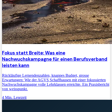
Fokus statt Breite: Was eine
Nachwuchskampagne für einen Berufsverband
leisten kann
Rückläufige Lernendenzahlen, knappes Budget, grosse
Erwartungen: Wie der AGVS Schaffhausen mit einer fokussierten
Nachwuchskampagne volle Lehrklassen erreichte. Ein Praxisbericht
von weisspunkt.
4
Min. Lesezeit