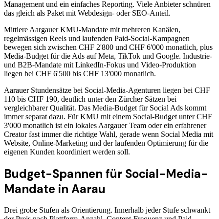
Management und ein einfaches Reporting. Viele Anbieter schnüren
das gleich als Paket mit Webdesign- oder SEO-Anteil.
Mittlere Aargauer KMU-Mandate mit mehreren Kanälen,
regelmässigen Reels und laufenden Paid-Social-Kampagnen
bewegen sich zwischen CHF 2'800 und CHF 6'000 monatlich, plus
Media-Budget für die Ads auf Meta, TikTok und Google. Industrie-
und B2B-Mandate mit LinkedIn-Fokus und Video-Produktion
liegen bei CHF 6'500 bis CHF 13'000 monatlich.
Aarauer Stundensätze bei Social-Media-Agenturen liegen bei CHF
110 bis CHF 190, deutlich unter den Zürcher Sätzen bei
vergleichbarer Qualität. Das Media-Budget für Social Ads kommt
immer separat dazu. Für KMU mit einem Social-Budget unter CHF
3'000 monatlich ist ein lokales Aargauer Team oder ein erfahrener
Creator fast immer die richtige Wahl, gerade wenn Social Media mit
Website, Online-Marketing und der laufenden Optimierung für die
eigenen Kunden koordiniert werden soll.
Budget-Spannen für Social-Media-
Mandate in Aarau
Drei grobe Stufen als Orientierung. Innerhalb jeder Stufe schwankt
der Preis nach Plattform-Anzahl, Content-Frequenz und Paid-