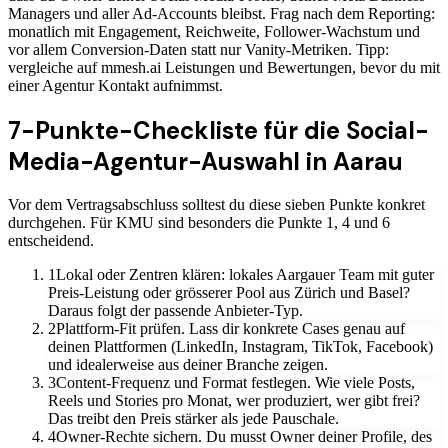
Managers und aller Ad-Accounts bleibst. Frag nach dem Reporting:
monatlich mit Engagement, Reichweite, Follower-Wachstum und
vor allem Conversion-Daten statt nur Vanity-Metriken. Tipp:
vergleiche auf mmesh.ai Leistungen und Bewertungen, bevor du mit
einer Agentur Kontakt aufnimmst.
7-Punkte-Checkliste für die Social-
Media-Agentur-Auswahl in Aarau
Vor dem Vertragsabschluss solltest du diese sieben Punkte konkret
durchgehen. Für KMU sind besonders die Punkte 1, 4 und 6
entscheidend.
1
Lokal oder Zentren klären: lokales Aargauer Team mit guter
Preis-Leistung oder grösserer Pool aus Zürich und Basel?
Daraus folgt der passende Anbieter-Typ.
2
Plattform-Fit prüfen. Lass dir konkrete Cases genau auf
deinen Plattformen (LinkedIn, Instagram, TikTok, Facebook)
und idealerweise aus deiner Branche zeigen.
3
Content-Frequenz und Format festlegen. Wie viele Posts,
Reels und Stories pro Monat, wer produziert, wer gibt frei?
Das treibt den Preis stärker als jede Pauschale.
4
Owner-Rechte sichern. Du musst Owner deiner Profile, des