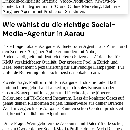
LinkedIn-fokussierte Strategie, Video-Produktion, Always-on-
Content, oft integriert mit SEO und Online-Marketing. Etablierte
Aargauer Agentur mit Production-Strukturen.
Wie wählst du die richtige Social-
Media-Agentur in Aarau
Erste Frage: lokaler Aargauer Anbieter oder Agentur aus Zürich und
den Zentren? Aargauer Anbieter punkten mit Nähe,
Bodenständigkeit und deutlich tieferen Sätzen als Zürich, bei für
KMU vergleichbarer Qualität. Der grössere Pool in Zürich und
Basel bietet mehr Spezialisierung für aufwendige Kampagnen. Für
laufende Betreuung lohnt sich meist das lokale Team.
Zweite Frage: Plattform-Fit. Ein Aargauer Industrie- oder B2B-
Unternehmen gehört auf LinkedIn, ein lokales Konsum- oder
Gastro-Konzept auf Instagram und Facebook, eine jüngere
Zielgruppe auf TikTok und Instagram. Lass dir konkrete Cases auf
genau deinen Plattformen zeigen, idealerweise aus deiner Branche.
Wer für vergleichbare Aargauer Kunden schon Content produziert
hat, kennt Tonalität und Algorithmen.
Dritte Frage: Wem gehören die Accounts und Daten? Stelle sicher,
dass du Owner deiner Social-Media-Profile, deines Meta Business