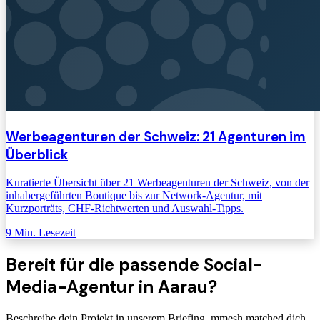
Werbeagenturen der Schweiz: 21 Agenturen im
Überblick
Kuratierte Übersicht über 21 Werbeagenturen der Schweiz, von der
inhabergeführten Boutique bis zur Network-Agentur, mit
Kurzporträts, CHF-Richtwerten und Auswahl-Tipps.
9
Min. Lesezeit
Bereit für die passende
Social-
Media-Agentur
in Aarau
?
Beschreibe dein Projekt in unserem Briefing. mmesh matched dich