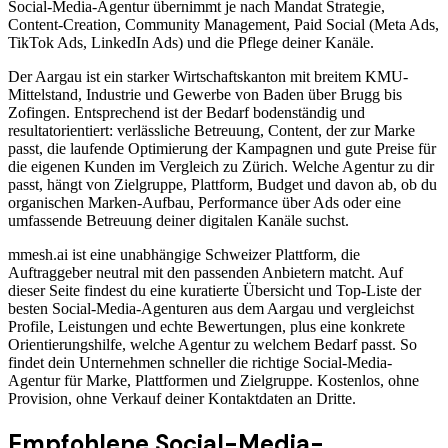
Social-Media-Agentur übernimmt je nach Mandat Strategie,
Content-Creation, Community Management, Paid Social (Meta Ads,
TikTok Ads, LinkedIn Ads) und die Pflege deiner Kanäle.
Der Aargau ist ein starker Wirtschaftskanton mit breitem KMU-
Mittelstand, Industrie und Gewerbe von Baden über Brugg bis
Zofingen. Entsprechend ist der Bedarf bodenständig und
resultatorientiert: verlässliche Betreuung, Content, der zur Marke
passt, die laufende Optimierung der Kampagnen und gute Preise für
die eigenen Kunden im Vergleich zu Zürich. Welche Agentur zu dir
passt, hängt von Zielgruppe, Plattform, Budget und davon ab, ob du
organischen Marken-Aufbau, Performance über Ads oder eine
umfassende Betreuung deiner digitalen Kanäle suchst.
mmesh.ai ist eine unabhängige Schweizer Plattform, die
Auftraggeber neutral mit den passenden Anbietern matcht. Auf
dieser Seite findest du eine kuratierte Übersicht und Top-Liste der
besten Social-Media-Agenturen aus dem Aargau und vergleichst
Profile, Leistungen und echte Bewertungen, plus eine konkrete
Orientierungshilfe, welche Agentur zu welchem Bedarf passt. So
findet dein Unternehmen schneller die richtige Social-Media-
Agentur für Marke, Plattformen und Zielgruppe. Kostenlos, ohne
Provision, ohne Verkauf deiner Kontaktdaten an Dritte.
Empfohlene
Social-Media-