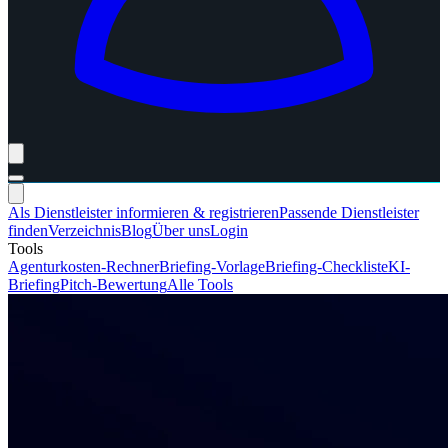
Als Dienstleister informieren & registrieren
Passende Dienstleister
finden
Verzeichnis
Blog
Über uns
Login
Tools
Agenturkosten-Rechner
Briefing-Vorlage
Briefing-Checkliste
KI-
Briefing
Pitch-Bewertung
Alle Tools