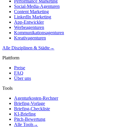
Performance Marketing
Social-Media-Agenturen
Content Marketing
LinkedIn Marketing
App-Entwickler
Werbeagenturen
Kommunikationsagenturen
Kreativagenturen
Alle Disziplinen & Städte
→
Plattform
Preise
FAQ
Über uns
Tools
Agenturkosten-Rechner
Briefing-Vorlage
Briefing-Checkliste
KI-Briefing
Pitch-Bewertung
Alle Tools
→