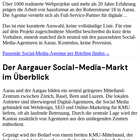
Über 1000 realisierte Webprojekte und mehr als 20 Jahre Erfahrung
prägen die Arbeit von hausformat an der Rohrerstrasse 18 in Aarau.
Die Agentur versteht sich als Full-Service-Partner für digitale…
Das ist eine kuratierte Auswahl, keine vollständige Liste. Für eine
auf dein Projekt zugeschnittene Shortlist beschreibst du kurz dein
Vorhaben. mmesh matched dich neutral mit den passendsten
Social-
Media-Agenturen
in
Aarau
. Kostenlos, keine Provision.
Passende
Social-Media-Agentur
per Briefing finden
→
Der Aargauer Social-Media-Markt
im Überblick
Aarau und der Aargau bilden ein zentral gelegenes Mittelland-
Zentrum zwischen Zürich, Basel, Bern und Luzern. Die lokalen
Anbieter sind überwiegend Digital-Agenturen, die Social Media
gebündelt mit Webdesign, SEO und Online-Marketing für KMU
liefern, oft als laufende Betreuung. Durch die zentrale Lage wird der
Kanton zusätzlich von Agenturen aus den umliegenden Zentren
mitbedient.
Geprägt wird der Bedarf von einem breiten KMU-Mittelstand, der