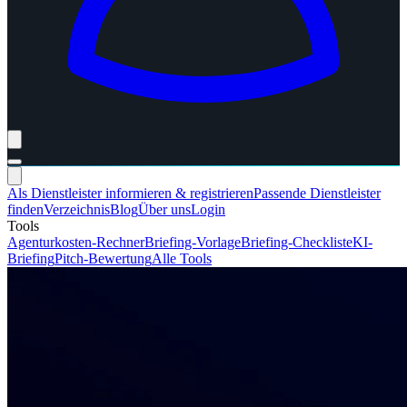
Als Dienstleister informieren & registrieren
Passende Dienstleister
finden
Verzeichnis
Blog
Über uns
Login
Tools
Agenturkosten-Rechner
Briefing-Vorlage
Briefing-Checkliste
KI-
Briefing
Pitch-Bewertung
Alle Tools