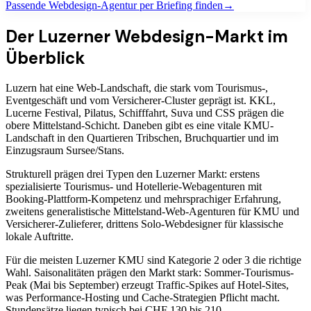
Passende
Webdesign-Agentur
per Briefing finden
→
Der Luzerner Webdesign-Markt im
Überblick
Luzern hat eine Web-Landschaft, die stark vom Tourismus-,
Eventgeschäft und vom Versicherer-Cluster geprägt ist. KKL,
Lucerne Festival, Pilatus, Schifffahrt, Suva und CSS prägen die
obere Mittelstand-Schicht. Daneben gibt es eine vitale KMU-
Landschaft in den Quartieren Tribschen, Bruchquartier und im
Einzugsraum Sursee/Stans.
Strukturell prägen drei Typen den Luzerner Markt: erstens
spezialisierte Tourismus- und Hotellerie-Webagenturen mit
Booking-Plattform-Kompetenz und mehrsprachiger Erfahrung,
zweitens generalistische Mittelstand-Web-Agenturen für KMU und
Versicherer-Zulieferer, drittens Solo-Webdesigner für klassische
lokale Auftritte.
Für die meisten Luzerner KMU sind Kategorie 2 oder 3 die richtige
Wahl. Saisonalitäten prägen den Markt stark: Sommer-Tourismus-
Peak (Mai bis September) erzeugt Traffic-Spikes auf Hotel-Sites,
was Performance-Hosting und Cache-Strategien Pflicht macht.
Stundensätze liegen typisch bei CHF 130 bis 210.