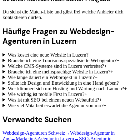
Du siehst die Match-Liste und gibst frei welche Anbieter dich
kontaktieren dürfen.
Häufige Fragen zu
Webdesign-
Agenturen
in Luzern
Was kostet eine neue Website in Luzern?
+
Brauche ich eine Tourismus-spezialisierte Webagentur?
+
Welche CMS-Systeme sind in Luzern verbreitet?
+
Brauche ich eine mehrsprachige Website in Luzern?
+
Wie lange dauert ein Webprojekt in Luzern?
+
Sollte ich Design und Entwicklung in eine Hand geben?
+
Wer kümmert sich um Hosting und Wartung nach Launch?
+
Wie wichtig ist mobile First in Luzern?
+
Was ist mit SEO bei einem neuen Webauftritt?
+
Wie viel Mitarbeit erwartet die Agentur von mir?
+
Verwandte Suchen
Webdesign-Agenturen Schweiz
→
Webdesign-Agentur in
Zug
→
Marketing-Agentur in Luzern
→
SEO-Agentur in