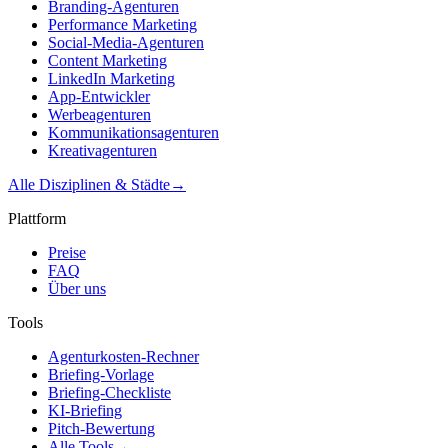
Branding-Agenturen
Performance Marketing
Social-Media-Agenturen
Content Marketing
LinkedIn Marketing
App-Entwickler
Werbeagenturen
Kommunikationsagenturen
Kreativagenturen
Alle Disziplinen & Städte
→
Plattform
Preise
FAQ
Über uns
Tools
Agenturkosten-Rechner
Briefing-Vorlage
Briefing-Checkliste
KI-Briefing
Pitch-Bewertung
Alle Tools
→