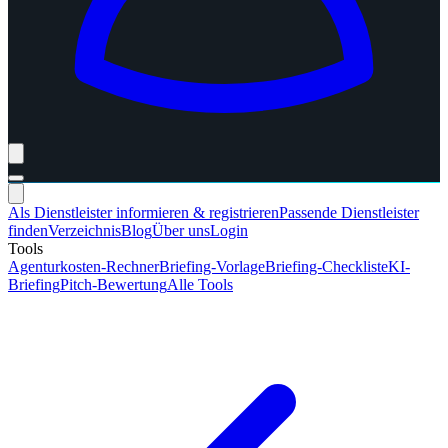
Als Dienstleister informieren & registrieren
Passende Dienstleister
finden
Verzeichnis
Blog
Über uns
Login
Tools
Agenturkosten-Rechner
Briefing-Vorlage
Briefing-Checkliste
KI-
Briefing
Pitch-Bewertung
Alle Tools