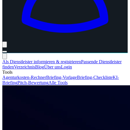
Als Dienstleister informieren & registrieren
Passende Dienstleister
finden
Verzeichnis
Blog
Über uns
Login
Tools
Agenturkosten-Rechner
Briefing-Vorlage
Briefing-Checkliste
KI-
Briefing
Pitch-Bewertung
Alle Tools