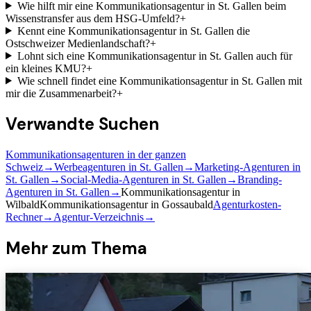
Wie hilft mir eine Kommunikationsagentur in St. Gallen beim
Wissenstransfer aus dem HSG-Umfeld?
+
Kennt eine Kommunikationsagentur in St. Gallen die
Ostschweizer Medienlandschaft?
+
Lohnt sich eine Kommunikationsagentur in St. Gallen auch für
ein kleines KMU?
+
Wie schnell findet eine Kommunikationsagentur in St. Gallen mit
mir die Zusammenarbeit?
+
Verwandte Suchen
Kommunikationsagenturen in der ganzen
Schweiz
→
Werbeagenturen in St. Gallen
→
Marketing-Agenturen in
St. Gallen
→
Social-Media-Agenturen in St. Gallen
→
Branding-
Agenturen in St. Gallen
→
Kommunikationsagentur in
Wil
bald
Kommunikationsagentur in Gossau
bald
Agenturkosten-
Rechner
→
Agentur-Verzeichnis
→
Mehr zum Thema