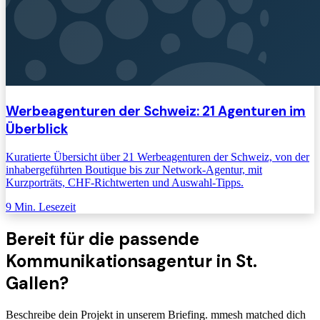
Werbeagenturen der Schweiz: 21 Agenturen im
Überblick
Kuratierte Übersicht über 21 Werbeagenturen der Schweiz, von der
inhabergeführten Boutique bis zur Network-Agentur, mit
Kurzporträts, CHF-Richtwerten und Auswahl-Tipps.
9
Min. Lesezeit
Bereit für die passende
Kommunikationsagentur
in St.
Gallen
?
Beschreibe dein Projekt in unserem Briefing. mmesh matched dich