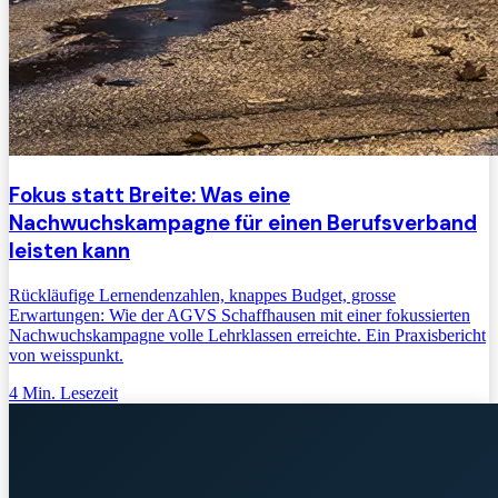
Fokus statt Breite: Was eine
Nachwuchskampagne für einen Berufsverband
leisten kann
Rückläufige Lernendenzahlen, knappes Budget, grosse
Erwartungen: Wie der AGVS Schaffhausen mit einer fokussierten
Nachwuchskampagne volle Lehrklassen erreichte. Ein Praxisbericht
von weisspunkt.
4
Min. Lesezeit