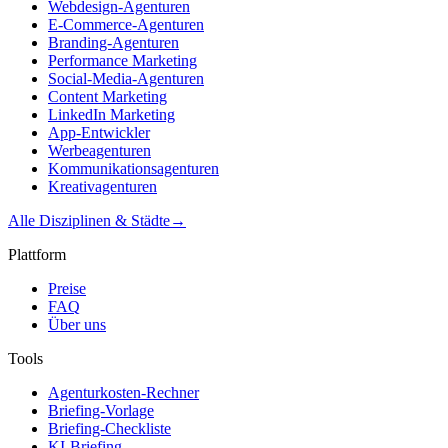
Webdesign-Agenturen
E-Commerce-Agenturen
Branding-Agenturen
Performance Marketing
Social-Media-Agenturen
Content Marketing
LinkedIn Marketing
App-Entwickler
Werbeagenturen
Kommunikationsagenturen
Kreativagenturen
Alle Disziplinen & Städte
→
Plattform
Preise
FAQ
Über uns
Tools
Agenturkosten-Rechner
Briefing-Vorlage
Briefing-Checkliste
KI-Briefing