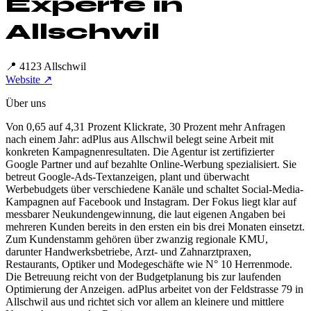
Experte in
Allschwil
📍
4123 Allschwil
Website ↗
Über uns
Von 0,65 auf 4,31 Prozent Klickrate, 30 Prozent mehr Anfragen
nach einem Jahr: adPlus aus Allschwil belegt seine Arbeit mit
konkreten Kampagnenresultaten. Die Agentur ist zertifizierter
Google Partner und auf bezahlte Online-Werbung spezialisiert. Sie
betreut Google-Ads-Textanzeigen, plant und überwacht
Werbebudgets über verschiedene Kanäle und schaltet Social-Media-
Kampagnen auf Facebook und Instagram. Der Fokus liegt klar auf
messbarer Neukundengewinnung, die laut eigenen Angaben bei
mehreren Kunden bereits in den ersten ein bis drei Monaten einsetzt.
Zum Kundenstamm gehören über zwanzig regionale KMU,
darunter Handwerksbetriebe, Arzt- und Zahnarztpraxen,
Restaurants, Optiker und Modegeschäfte wie N° 10 Herrenmode.
Die Betreuung reicht von der Budgetplanung bis zur laufenden
Optimierung der Anzeigen. adPlus arbeitet von der Feldstrasse 79 in
Allschwil aus und richtet sich vor allem an kleinere und mittlere