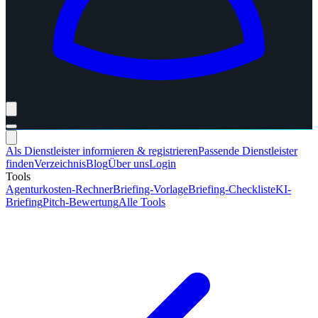
Als Dienstleister informieren & registrieren
Passende Dienstleister
finden
Verzeichnis
Blog
Über uns
Login
Tools
Agenturkosten-Rechner
Briefing-Vorlage
Briefing-Checkliste
KI-
Briefing
Pitch-Bewertung
Alle Tools