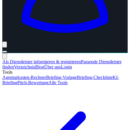
Als Dienstleister informieren & registrieren
Passende Dienstleister
finden
Verzeichnis
Blog
Über uns
Login
Tools
Agenturkosten-Rechner
Briefing-Vorlage
Briefing-Checkliste
KI-
Briefing
Pitch-Bewertung
Alle Tools