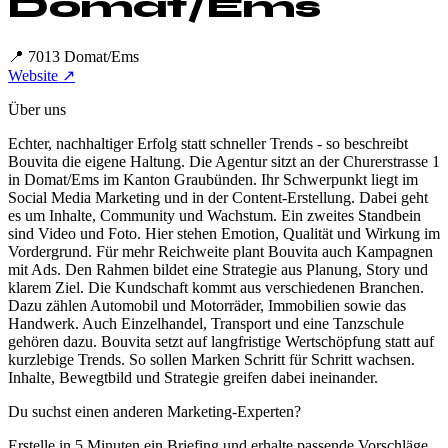
Domat/Ems
📍
7013 Domat/Ems
Website ↗
Über uns
Echter, nachhaltiger Erfolg statt schneller Trends - so beschreibt
Bouvita die eigene Haltung. Die Agentur sitzt an der Churerstrasse 1
in Domat/Ems im Kanton Graubünden. Ihr Schwerpunkt liegt im
Social Media Marketing und in der Content-Erstellung. Dabei geht
es um Inhalte, Community und Wachstum. Ein zweites Standbein
sind Video und Foto. Hier stehen Emotion, Qualität und Wirkung im
Vordergrund. Für mehr Reichweite plant Bouvita auch Kampagnen
mit Ads. Den Rahmen bildet eine Strategie aus Planung, Story und
klarem Ziel. Die Kundschaft kommt aus verschiedenen Branchen.
Dazu zählen Automobil und Motorräder, Immobilien sowie das
Handwerk. Auch Einzelhandel, Transport und eine Tanzschule
gehören dazu. Bouvita setzt auf langfristige Wertschöpfung statt auf
kurzlebige Trends. So sollen Marken Schritt für Schritt wachsen.
Inhalte, Bewegtbild und Strategie greifen dabei ineinander.
Du suchst einen anderen Marketing-Experten?
Erstelle in 5 Minuten ein Briefing und erhalte passende Vorschläge