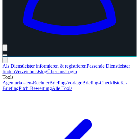
Als Dienstleister informieren & registrieren
Passende Dienstleister
finden
Verzeichnis
Blog
Über uns
Login
Tools
Agenturkosten-Rechner
Briefing-Vorlage
Briefing-Checkliste
KI-
Briefing
Pitch-Bewertung
Alle Tools