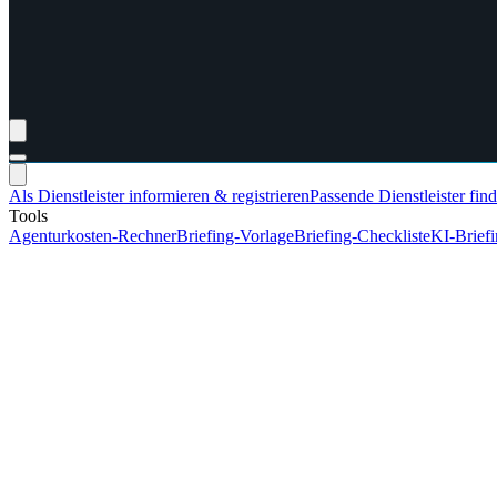
Als Dienstleister informieren & registrieren
Passende Dienstleister fin
Tools
Agenturkosten-Rechner
Briefing-Vorlage
Briefing-Checkliste
KI-Brief