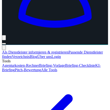
Als Dienstleister informieren & registrieren
Passende Dienstleister
finden
Verzeichnis
Blog
Über uns
Login
Tools
Agenturkosten-Rechner
Briefing-Vorlage
Briefing-Checkliste
KI-
Briefing
Pitch-Bewertung
Alle Tools