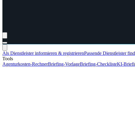
Als Dienstleister informieren & registrieren
Passende Dienstleister fin
Tools
Agenturkosten-Rechner
Briefing-Vorlage
Briefing-Checkliste
KI-Brief