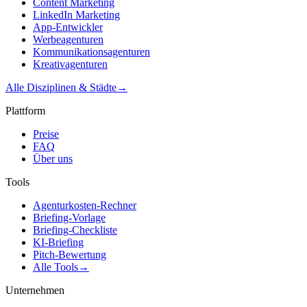
Content Marketing
LinkedIn Marketing
App-Entwickler
Werbeagenturen
Kommunikationsagenturen
Kreativagenturen
Alle Disziplinen & Städte
→
Plattform
Preise
FAQ
Über uns
Tools
Agenturkosten-Rechner
Briefing-Vorlage
Briefing-Checkliste
KI-Briefing
Pitch-Bewertung
Alle Tools
→
Unternehmen