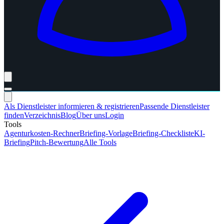
Als Dienstleister informieren & registrieren
Passende Dienstleister
finden
Verzeichnis
Blog
Über uns
Login
Tools
Agenturkosten-Rechner
Briefing-Vorlage
Briefing-Checkliste
KI-
Briefing
Pitch-Bewertung
Alle Tools