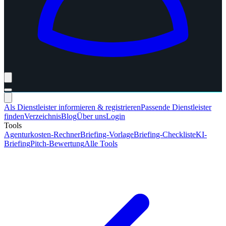
Als Dienstleister informieren & registrieren
Passende Dienstleister
finden
Verzeichnis
Blog
Über uns
Login
Tools
Agenturkosten-Rechner
Briefing-Vorlage
Briefing-Checkliste
KI-
Briefing
Pitch-Bewertung
Alle Tools