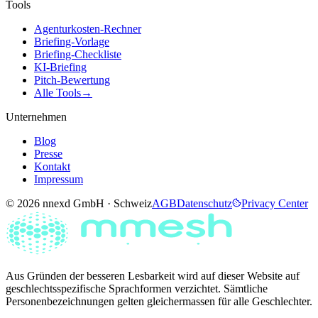
Tools
Agenturkosten-Rechner
Briefing-Vorlage
Briefing-Checkliste
KI-Briefing
Pitch-Bewertung
Alle Tools
→
Unternehmen
Blog
Presse
Kontakt
Impressum
© 2026 nnexd GmbH · Schweiz
AGB
Datenschutz
Privacy Center
Aus Gründen der besseren Lesbarkeit wird auf dieser Website auf
geschlechtsspezifische Sprachformen verzichtet. Sämtliche
Personenbezeichnungen gelten gleichermassen für alle Geschlechter.